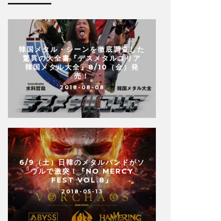
韓国メタル・シーンを徹底調査した
驚異の大全書『デスメタルコリア
韓国メタル大全』8/10（金）発
売！
2018-08-08
6/9（土）日韓のメタルバンドがソ
ウルで激突！『NO MERCY
FEST VOL.8』
2018-05-13