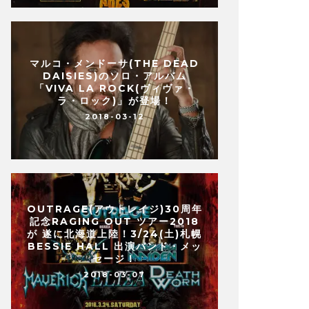
マルコ・メンドーサ(THE DEAD
DAISIES)のソロ・アルバム
「VIVA LA ROCK(ヴィヴァ・
ラ・ロック)」が登場！
2018-03-12
OUTRAGE(アウトレイジ)30周年
記念RAGING OUT ツアー2018
が 遂に北海道上陸！3/24(土)札幌
BESSIE HALL 出演バンド・メッ
セージ！
2018-03-07