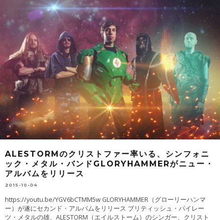
ALESTORMのクリストファー率いる、シンフォニ
ック・メタル・バンドGLORYHAMMERがニュー・
アルバムをリリース
2015-10-04
https://youtu.be/YGV6bCTMM5w GLORYHAMMER（グローリーハンマ
ー）が遂にセカンド・アルバムをリリース ブリティッシュ・パイレー
ツ・メタルの雄、ALESTORM（エイルストーム）のシンガー、クリスト