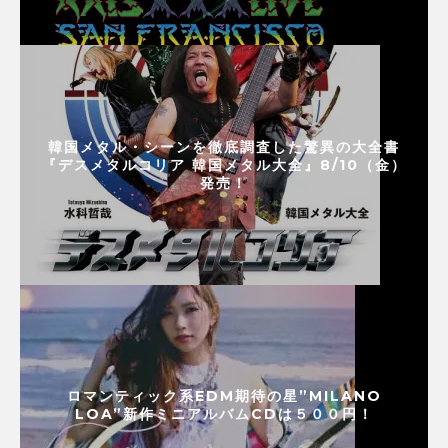
韓国メタル・シーンを徹底調査した驚異の大全書
『デスメタルコリア 韓国メタル大全』8/10（金）
発売！
ロマンティック系EDM期待の星”MILANO
LOA”新作ミニアルバムCDは５００円！