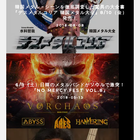
韓国メタル・シーンを徹底調査した驚異の大全書
『デスメタルコリア 韓国メタル大全』8/10（金）
発売！
2018-08-08
6/9（土）日韓のメタルバンドがソウルで激突！
『NO MERCY FEST VOL.8』
2018-05-13