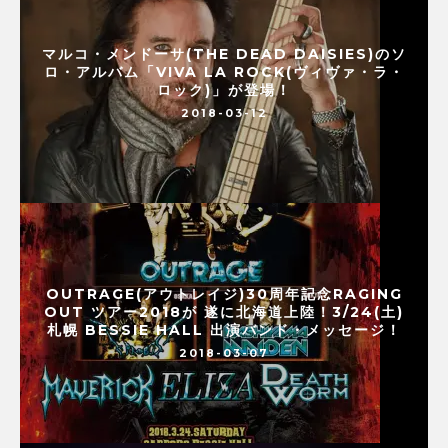
マルコ・メンドーサ(THE DEAD DAISIES)のソ
ロ・アルバム「VIVA LA ROCK(ヴィヴァ・ラ・
ロック)」が登場！
2018-03-12
OUTRAGE(アウトレイジ)30周年記念RAGING
OUT ツアー2018が 遂に北海道上陸！3/24(土)
札幌 BESSIE HALL 出演バンド・メッセージ！
2018-03-07