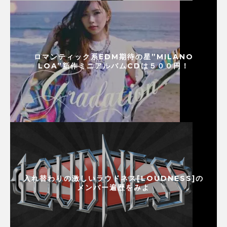
ロマンティック系EDM期待の星”MILANO
LOA”新作ミニアルバムCDは５００円！
入れ替わりの激しいラウドネス[LOUDNESS]の
メンバー遍歴をみよ