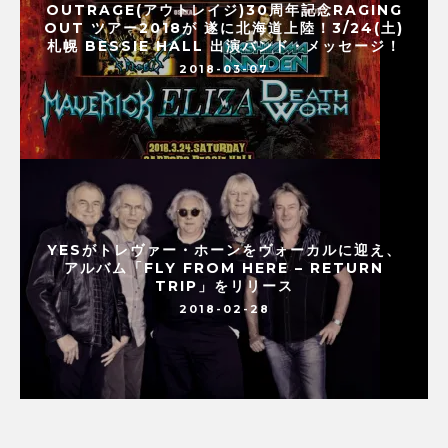
OUTRAGE(アウトレイジ)30周年記念RAGING
OUT ツアー2018が 遂に北海道上陸！3/24(土)
札幌 BESSIE HALL 出演バンド・メッセージ！
2018-03-07
YESがトレヴァー・ホーンをヴォーカルに迎え、
アルバム「FLY FROM HERE – RETURN
TRIP」をリリース
2018-02-28