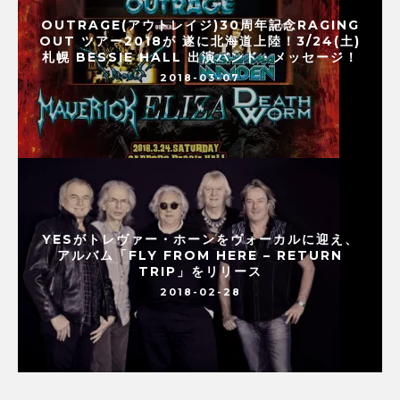
OUTRAGE(アウトレイジ)30周年記念RAGING
OUT ツアー2018が 遂に北海道上陸！3/24(土)
札幌 BESSIE HALL 出演バンド・メッセージ！
2018-03-07
YESがトレヴァー・ホーンをヴォーカルに迎え、
アルバム「FLY FROM HERE – RETURN
TRIP」をリリース
2018-02-28