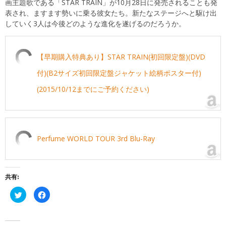
画主題歌である「STAR TRAIN」が10月28日に発売されることも発
表され、ますます勢いに乗る彼女たち。新たなステージへと駆け出
していく3人は今後どのような進化を遂げるのだろうか。
【早期購入特典あり】STAR TRAIN(初回限定盤)(DVD
付)(B2サイズ初回限定盤ジャケット絵柄ポスター付)
(2015/10/12までにご予約ください)
Perfume WORLD TOUR 3rd Blu-Ray
共有:
ク
Facebook
リ
で
ッ
共
ク
有
し
す
て
る