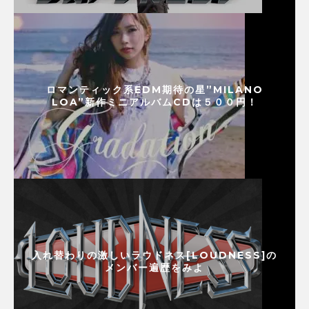
ロマンティック系EDM期待の星”MILANO
LOA”新作ミニアルバムCDは５００円！
入れ替わりの激しいラウドネス[LOUDNESS]の
メンバー遍歴をみよ