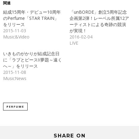
Twitter
に
関連
で
は
共
ク
結成15周年・デビュー10周年
「unBORDE」創立5周年記念
有
リ
(新
ッ
のPerfume「STAR TRAIN」
企画第2弾！レーベル所属12ア
し
ク
をリリース
ーティストによる奇跡の競演
い
し
ウ
て
2015-11-03
が実現！
ィ
く
ン
だ
Music&Video
2016-02-04
ド
さ
LIVE
ウ
い
で
(新
開
し
いきものがかりが結成記念日
き
い
ま
ウ
に「ラブとピース!/夢題～遠く
す)
ィ
ン
へ～」をリリース
ド
2015-11-08
ウ
で
MusicNews
開
き
ま
す)
PERFUME
SHARE ON