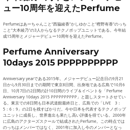
ュー10周年を迎えたPerfume
Perfumeはあーちゃんこと“西脇綾香”かしゆかこと“樫野有香”のっち
こと“大本綾乃”の3人からなるテクノポップユニットである。今年結
成15周年とメジャーデビュー10周年を迎えたPerfume。
Perfume Anniversary
10days 2015 PPPPPPPPPP
Anniversary yearである2015年。メジャーデビュー記念日の9月21
日から9月30日までの期間で東京8日間、出身地である広島で10月6
日、10月7日の2日間の計10日間のライブ＆イベントを「Perfume
Anniversary 10days 2015 PPPPPPPPPP」と題しスタートさせてい
る。東京での8日間も日本武道館最終日と、広島での「LIVE 3：
5：6：9」の2日を残すばかりだ。今や日本を代表するテクノポップ
ユニットに成長し、世界進出も果たし高い評価を得ている。2000年
に広島のアクターズスクールで結成されたPerfume。この時点では
のっちはメンバーではなく、2001年に加入し今のメンバーとなっ