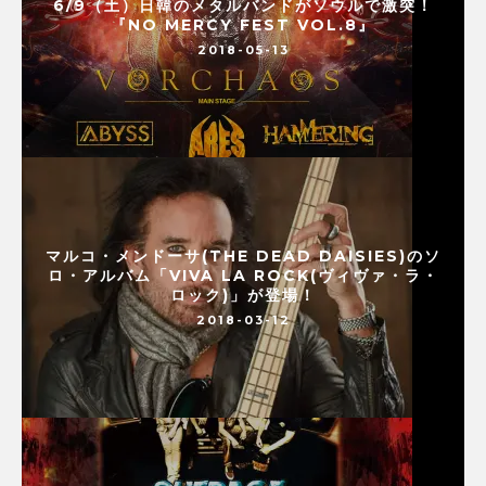
6/9（土）日韓のメタルバンドがソウルで激突！
『NO MERCY FEST VOL.8』
2018-05-13
マルコ・メンドーサ(THE DEAD DAISIES)のソ
ロ・アルバム「VIVA LA ROCK(ヴィヴァ・ラ・
ロック)」が登場！
2018-03-12