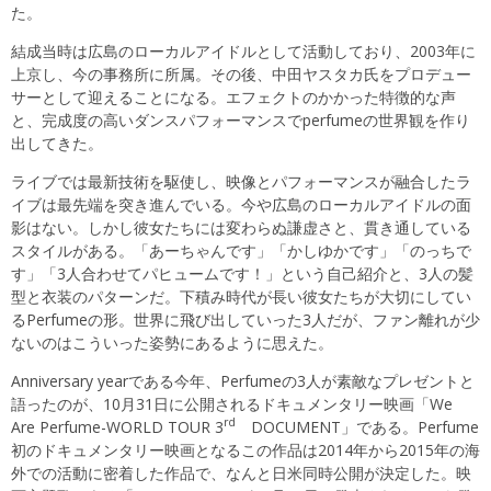
た。
結成当時は広島のローカルアイドルとして活動しており、2003年に
上京し、今の事務所に所属。その後、中田ヤスタカ氏をプロデュー
サーとして迎えることになる。エフェクトのかかった特徴的な声
と、完成度の高いダンスパフォーマンスでperfumeの世界観を作り
出してきた。
ライブでは最新技術を駆使し、映像とパフォーマンスが融合したラ
イブは最先端を突き進んでいる。今や広島のローカルアイドルの面
影はない。しかし彼女たちには変わらぬ謙虚さと、貫き通している
スタイルがある。「あーちゃんです」「かしゆかです」「のっちで
す」「3人合わせてパヒュームです！」という自己紹介と、3人の髪
型と衣装のパターンだ。下積み時代が長い彼女たちが大切にしてい
るPerfumeの形。世界に飛び出していった3人だが、ファン離れが少
ないのはこういった姿勢にあるように思えた。
Anniversary yearである今年、Perfumeの3人が素敵なプレゼントと
語ったのが、10月31日に公開されるドキュメンタリー映画「We
rd
Are Perfume-WORLD TOUR 3
DOCUMENT」である。Perfume
初のドキュメンタリー映画となるこの作品は2014年から2015年の海
外での活動に密着した作品で、なんと日米同時公開が決定した。映