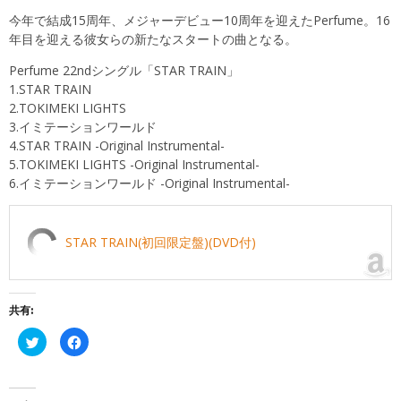
今年で結成15周年、メジャーデビュー10周年を迎えたPerfume。16
年目を迎える彼女らの新たなスタートの曲となる。
Perfume 22ndシングル「STAR TRAIN」
1.STAR TRAIN
2.TOKIMEKI LIGHTS
3.イミテーションワールド
4.STAR TRAIN -Original Instrumental-
5.TOKIMEKI LIGHTS -Original Instrumental-
6.イミテーションワールド -Original Instrumental-
STAR TRAIN(初回限定盤)(DVD付)
共有:
ク
Facebook
リ
で
ッ
共
ク
有
し
す
て
る