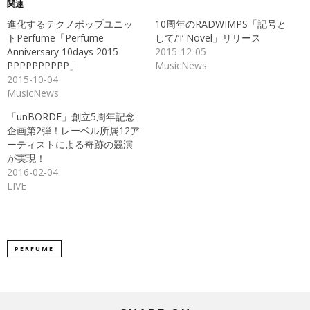
Twitter
に
関連
で
は
共
ク
進化するテクノポップユニッ
10周年のRADWIMPS「記号と
有
リ
(新
ッ
トPerfume「Perfume
して/‘I’ Novel」リリース
し
ク
Anniversary 10days 2015
2015-12-05
い
し
ウ
て
PPPPPPPPPP」
MusicNews
ィ
く
ン
だ
2015-10-04
ド
さ
MusicNews
ウ
い
で
(新
開
し
「unBORDE」創立5周年記念
き
い
ま
ウ
企画第2弾！レーベル所属12ア
す)
ィ
ン
ーティストによる奇跡の競演
ド
が実現！
ウ
で
2016-02-04
開
き
LIVE
ま
す)
PERFUME