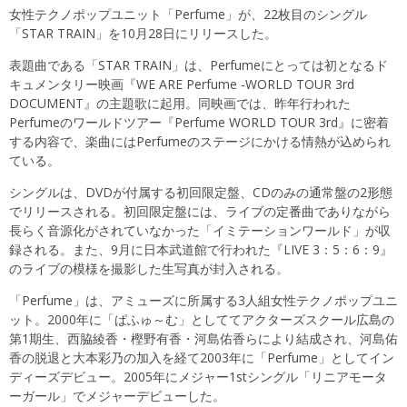
女性テクノポップユニット「Perfume」が、22枚目のシングル
「STAR TRAIN」を10月28日にリリースした。
表題曲である「STAR TRAIN」は、Perfumeにとっては初となるド
キュメンタリー映画『WE ARE Perfume -WORLD TOUR 3rd
DOCUMENT』の主題歌に起用。同映画では、昨年行われた
Perfumeのワールドツアー『Perfume WORLD TOUR 3rd』に密着
する内容で、楽曲にはPerfumeのステージにかける情熱が込められ
ている。
シングルは、DVDが付属する初回限定盤、CDのみの通常盤の2形態
でリリースされる。初回限定盤には、ライブの定番曲でありながら
長らく音源化がされていなかった「イミテーションワールド」が収
録される。また、9月に日本武道館で行われた『LIVE 3：5：6：9』
のライブの模様を撮影した生写真が封入される。
「Perfume」は、アミューズに所属する3人組女性テクノポップユニ
ット。2000年に「ぱふゅ～む」としててアクターズスクール広島の
第1期生、西脇綾香・樫野有香・河島佑香らにより結成され、河島佑
香の脱退と大本彩乃の加入を経て2003年に「Perfume」としてイン
ディーズデビュー。2005年にメジャー1stシングル「リニアモータ
ーガール」でメジャーデビューした。