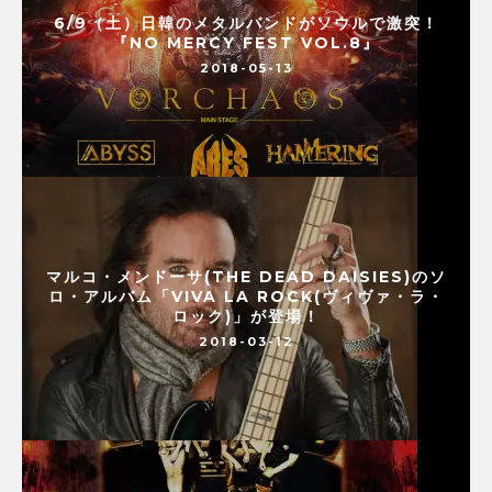
6/9（土）日韓のメタルバンドがソウルで激突！
『NO MERCY FEST VOL.8』
2018-05-13
マルコ・メンドーサ(THE DEAD DAISIES)のソ
ロ・アルバム「VIVA LA ROCK(ヴィヴァ・ラ・
ロック)」が登場！
2018-03-12