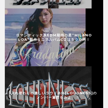
ロマンティック系EDM期待の星”MILANO
LOA”新作ミニアルバムCDは５００円！
入れ替わりの激しいラウドネス[LOUDNESS]の
メンバー遍歴をみよ