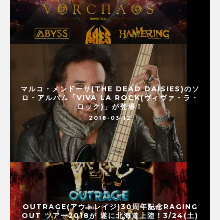
マルコ・メンドーサ(THE DEAD DAISIES)のソ
ロ・アルバム「VIVA LA ROCK(ヴィヴァ・ラ・
ロック)」が登場！
2018-03-12
OUTRAGE(アウトレイジ)30周年記念RAGING
OUT ツアー2018が 遂に北海道上陸！3/24(土)