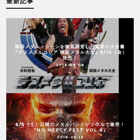
最新記事
韓国メタル・シーンを徹底調査した驚異の大全書
『デスメタルコリア 韓国メタル大全』8/10（金）
発売！
2018-08-08
6/9（土）日韓のメタルバンドがソウルで激突！
『NO MERCY FEST VOL.8』
2018-05-13