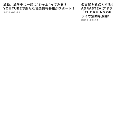
通勤、通学中に一緒に”ジャム“ってみる？
名古屋を拠点とするシ
ウ
YOUTUBEで新たな音楽情報番組がスタート！
ADRASTEA(アドラ
「THE RUINS OF
2016-01-21
ライヴ活動を展開!
2016-09-13