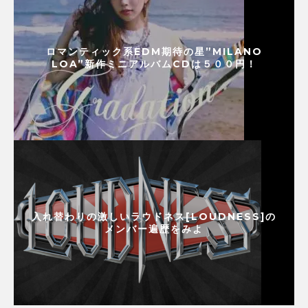
ロマンティック系EDM期待の星”MILANO
LOA”新作ミニアルバムCDは５００円！
入れ替わりの激しいラウドネス[LOUDNESS]の
メンバー遍歴をみよ