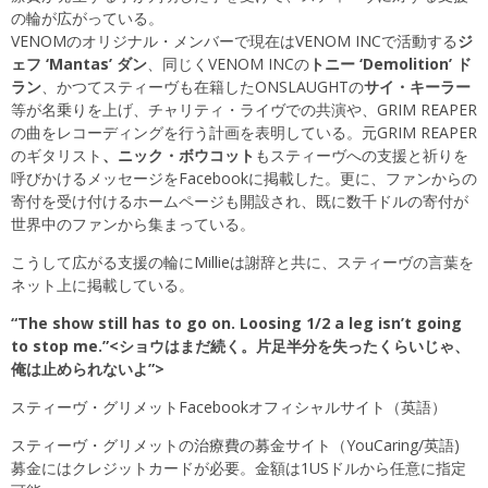
の輪が広がっている。
VENOMのオリジナル・メンバーで現在はVENOM INCで活動する
ジ
ェフ ‘Mantas’ ダン
、同じくVENOM INCの
トニー ‘Demolition’ ド
ラン
、かつてスティーヴも在籍したONSLAUGHTの
サイ・キーラー
等が名乗りを上げ、チャリティ・ライヴでの共演や、GRIM REAPER
の曲をレコーディングを行う計画を表明している。元GRIM REAPER
のギタリスト
、ニック・ボウコット
もスティーヴへの支援と祈りを
呼びかけるメッセージをFacebookに掲載した。更に、ファンからの
寄付を受け付けるホームページも開設され、既に数千ドルの寄付が
世界中のファンから集まっている。
こうして広がる支援の輪にMillieは謝辞と共に、スティーヴの言葉を
ネット上に掲載している。
“The show still has to go on. Loosing 1/2 a leg isn’t going
to stop me.”<ショウはまだ続く。片足半分を失ったくらいじゃ、
俺は止められないよ”>
スティーヴ・グリメットFacebookオフィシャルサイト
（英語）
スティーヴ・グリメットの治療費の募金サイト
（YouCaring/英語)
募金にはクレジットカードが必要。金額は1USドルから任意に指定