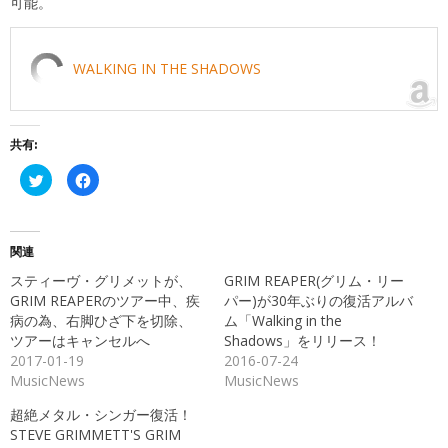
可能。
WALKING IN THE SHADOWS
共有:
ク
Facebook
リ
で
ッ
共
ク
有
し
す
て
る
Twitter
に
関連
で
は
共
ク
スティーヴ・グリメットが、
GRIM REAPER(グリム・リー
有
リ
(新
ッ
GRIM REAPERのツアー中、疾
パー)が30年ぶりの復活アルバ
し
ク
病の為、右脚ひざ下を切除、
ム「Walking in the
い
し
ウ
て
ツアーはキャンセルへ
Shadows」をリリース！
ィ
く
ン
だ
2017-01-19
2016-07-24
ド
さ
MusicNews
MusicNews
ウ
い
で
(新
開
し
超絶メタル・シンガー復活！
き
い
ま
ウ
STEVE GRIMMETT'S GRIM
す)
ィ