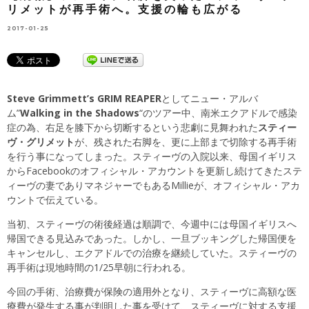
リメットが再手術へ。支援の輪も広がる
2017-01-25
Steve Grimmett’s GRIM REAPER
としてニュー・アルバ
ム”
Walking in the Shadows
“のツアー中、南米エクアドルで感染
症の為、右足を膝下から切断するという悲劇に見舞われた
スティー
ヴ・グリメット
が、残された右脚を、更に上部まで切除する再手術
を行う事になってしまった。スティーヴの入院以来、母国イギリス
からFacebookのオフィシャル・アカウントを更新し続けてきたステ
ィーヴの妻でありマネジャーでもあるMillieが、オフィシャル・アカ
ウントで伝えている。
当初、スティーヴの術後経過は順調で、今週中には母国イギリスへ
帰国できる見込みであった。しかし、一旦ブッキングした帰国便を
キャンセルし、エクアドルでの治療を継続していた。スティーヴの
再手術は現地時間の1/25早朝に行われる。
今回の手術、治療費が保険の適用外となり、スティーヴに高額な医
療費が発生する事が判明した事を受けて、スティーヴに対する支援