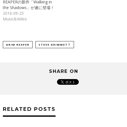
ン
REAPERの新作「Walking in
ド
the Shadows」が遂に登場！
ウ
で
2016-09-25
開
き
Music&Video
ま
す)
GRIM REAPER
STEVE GRIMMETＴ
SHARE ON
RELATED POSTS