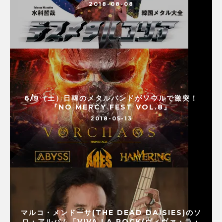
2018-08-08
6/9（土）日韓のメタルバンドがソウルで激突！
『NO MERCY FEST VOL.8』
2018-05-13
マルコ・メンドーサ(THE DEAD DAISIES)のソ
ロ・アルバム「VIVA LA ROCK(ヴィヴァ・ラ・