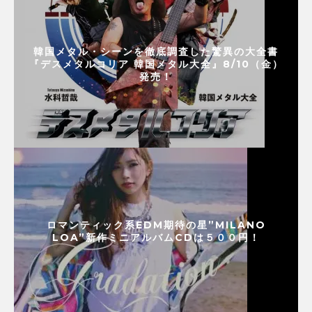
韓国メタル・シーンを徹底調査した驚異の大全書
『デスメタルコリア 韓国メタル大全』8/10（金）
発売！
ロマンティック系EDM期待の星”MILANO
LOA”新作ミニアルバムCDは５００円！