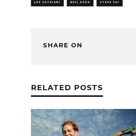
ド
JOE SATRIANI
NEIL ZAZA
STEVE VAI
ウ
で
開
き
ま
す)
SHARE ON
RELATED POSTS