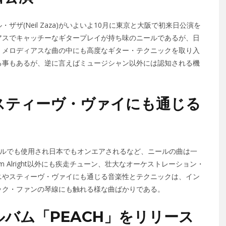
ザ(Neil Zaza)がいよいよ10月に東京と大阪で初来日公演を
アスでキャッチーなギタープレイが持ち味のニールであるが、日
。メロディアスな曲の中にも高度なギター・テクニックを取り入
る事もあるが、逆に言えばミュージシャン以外には認知される機
スティーヴ・ヴァイにも通じる
コマーシャルでも使用され日本でもオンエアされるなど、ニールの曲は一
 Alright以外にも疾走チューン、壮大なオーケストレーション・
ニやスティーヴ・ヴァイにも通じる音楽性とテクニックは、イン
ック・ファンの琴線にも触れる様な曲ばかりである。
バム「PEACH」をリリース