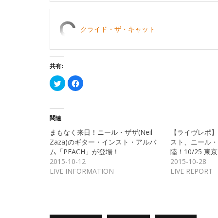
クライド・ザ・キャット
共有:
ク
Facebook
リ
で
ッ
共
ク
有
し
す
て
る
Twitter
に
関連
で
は
共
ク
まもなく来日！ニール・ザザ(Neil
【ライヴレポ】
有
リ
(新
ッ
Zaza)のギター・インスト・アルバ
スト、ニール・
し
ク
ム「PEACH」が登場！
陸！10/25 東京
い
し
ウ
て
2015-10-12
2015-10-28
ィ
く
ン
だ
LIVE INFORMATION
LIVE REPORT
ド
さ
ウ
い
で
(新
開
し
き
い
ま
ウ
す)
ィ
ン