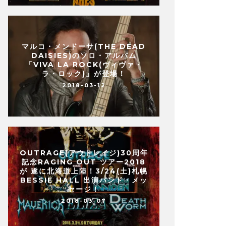
マルコ・メンドーサ(THE DEAD
DAISIES)のソロ・アルバム
「VIVA LA ROCK(ヴィヴァ・
ラ・ロック)」が登場！
2018-03-12
OUTRAGE(アウトレイジ)30周年
記念RAGING OUT ツアー2018
が 遂に北海道上陸！3/24(土)札幌
BESSIE HALL 出演バンド・メッ
セージ！
2018-03-07