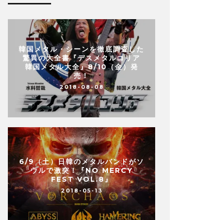
韓国メタル・シーンを徹底調査した
驚異の大全書『デスメタルコリア
韓国メタル大全』8/10（金）発
売！
2018-08-08
6/9（土）日韓のメタルバンドがソ
ウルで激突！『NO MERCY
FEST VOL.8』
2018-05-13