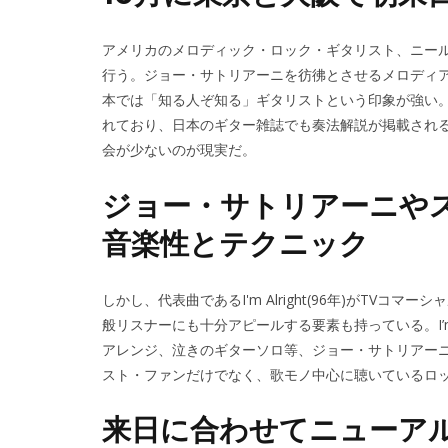
アメリカのメロディック・ロック・ギタリスト、ニール・ザ
行う。ジョー・サトリアーニを彷彿とさせるメロディ
本では「知る人ぞ知る」ギタリストという印象が強い
れており、日本のギター雑誌でも奏法解説が掲載され
会が少ないのが現実だ。
ジョー・サトリアーニや
音楽性とテクニック
しかし、代表曲であるI'm Alright(96年)がTV
般リスナーにも十分アピールする要素も持っている。I’m
アレンジ、泣きのギターソロ等、ジョー・サトリアー
スト・ファンだけでなく、歌モノ中心に聴いているロ
来日に合わせてニューアル