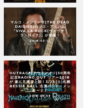
マルコ・メンドーサ(THE DEAD
DAISIES)のソロ・アルバム
「VIVA LA ROCK(ヴィヴァ・
ラ・ロック)」が登場！
2018-03-12
OUTRAGE(アウトレイジ)30周年
記念RAGING OUT ツアー2018
が 遂に北海道上陸！3/24(土)札幌
BESSIE HALL 出演バンド・メッ
セージ！
2018-03-07