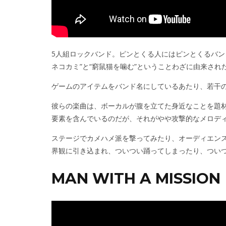
5人組ロックバンド。ピンとくる人にはピンとくるバン
ネコカミ”と“窮鼠猫を噛む”ということわざに由来され
ゲームのアイテムをバンド名にしているあたり、若干
彼らの楽曲は、ボーカルが腹を立てた身近なことを題
要素を含んでいるのだが、それがやや攻撃的なメロデ
ステージでカメハメ派を撃ってみたり、オーディエン
界観に引き込まれ、ついつい踊ってしまったり、つい
MAN WITH A MISSION