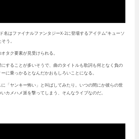
ド名はファイナルファンタジーX-2に登場するアイテム“キューソ
たそう。
のオタク要素が見受けられる。
材にすることが多いそうで、曲のタイトルも歌詞も何となく負の
ィーに乗っかるとなんだかおもしろいことになる。
スに「ヤンキー怖い」と叫ばしてみたり。いつの間にか彼らの世
ついカメハメ派を撃ってしまう、そんなライブなのだ。