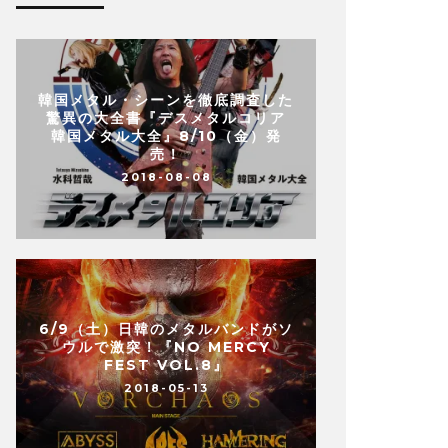
韓国メタル・シーンを徹底調査した
驚異の大全書『デスメタルコリア
韓国メタル大全』8/10（金）発
売！
2018-08-08
6/9（土）日韓のメタルバンドがソ
ウルで激突！『NO MERCY
FEST VOL.8』
2018-05-13