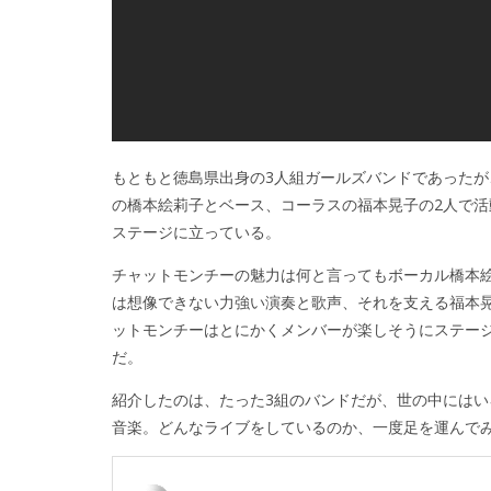
もともと徳島県出身の3人組ガールズバンドであったが
の橋本絵莉子とベース、コーラスの福本晃子の2人で活
ステージに立っている。
チャットモンチーの魅力は何と言ってもボーカル橋本
は想像できない力強い演奏と歌声、それを支える福本
ットモンチーはとにかくメンバーが楽しそうにステー
だ。
紹介したのは、たった3組のバンドだが、世の中にはい
音楽。どんなライブをしているのか、一度足を運んで