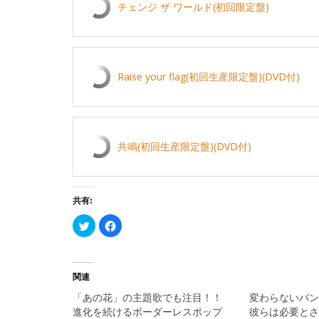
チェンジ ザ ワールド(初回限定盤)
Raise your flag(初回生産限定盤)(DVD付)
共鳴(初回生産限定盤)(DVD付)
共有:
ク
Facebook
リ
で
ッ
共
ク
有
し
す
て
る
Twitter
に
関連
で
は
共
ク
「あの花」の主題歌でも注目！！
変わらないバンド
有
リ
(新
ッ
進化を続けるボーダーレスポップ
彼らは必要とさ
し
ク