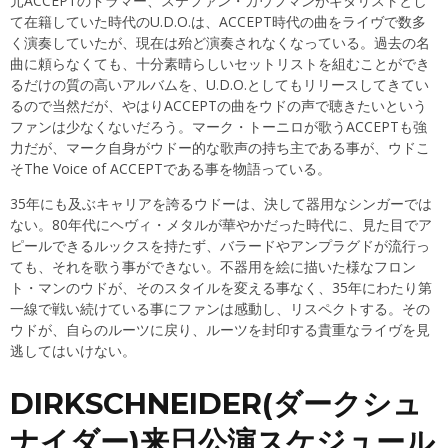
元ACCEPTのドラマー、ステファン・カウフマンがギタリストとし
て在籍していた時代のU.D.O.は、ACCEPT時代の曲をライヴで数多
く演奏していたが、現在は殆ど演奏されなくなっている。過去の名
曲に頼らなくても、十分素晴らしいセットリストを組むことができ
るだけの質の高いアルバムを、U.D.O.としてもリリースしてきてい
るので当然だが、やはりACCEPTの曲をウドの声で聴きたいという
ファンは少なくないだろう。マーク・トーニロが歌うACCEPTも強
力だが、マーク自身がウドー的な歌声の持ち主である事が、ウドこ
そThe Voice of ACCEPTである事を物語っている。
35年にも及ぶキャリアを誇るウドーは、決して器用なシンガーでは
ない。80年代にヘヴィ・メタルが華やかだった時代に、見た目でア
ピールできるルックスを持たず、バラードやアンプラグドが流行っ
ても、それを歌う事ができない。不器用を絵に描いた様なフロン
ト・マンのウドが、そのスタイルを変える事なく、35年にわたり第
一線で戦い続けている事にファンは感動し、リスペクトする。その
ウドが、自らのルーツに戻り、ルーツを封印する貴重なライヴを見
逃してはいけない。
DIRKSCHNEIDER(ダークシュ
ナイダー)来日公演スケジュール