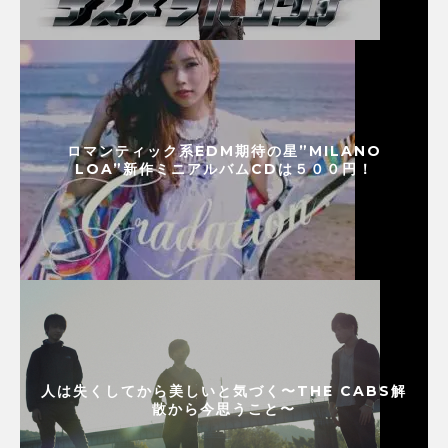
ロマンティック系EDM期待の星”MILANO
LOA”新作ミニアルバムCDは５００円！
人は失くしてから美しいと気づく〜THE CABS解
散から今思うこと〜