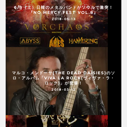
6/9（土）日韓のメタルバンドがソウルで激突！
『NO MERCY FEST VOL.8』
2018-05-13
マルコ・メンドーサ(THE DEAD DAISIES)のソ
ロ・アルバム「VIVA LA ROCK(ヴィヴァ・ラ・
ロック)」が登場！
2018-03-12