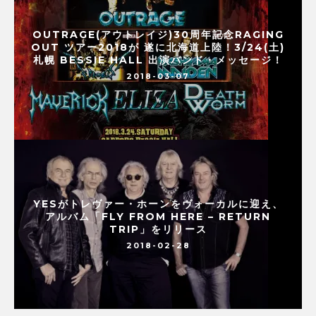
OUTRAGE(アウトレイジ)30周年記念RAGING
OUT ツアー2018が 遂に北海道上陸！3/24(土)
札幌 BESSIE HALL 出演バンド・メッセージ！
2018-03-07
YESがトレヴァー・ホーンをヴォーカルに迎え、
アルバム「FLY FROM HERE – RETURN
TRIP」をリリース
2018-02-28