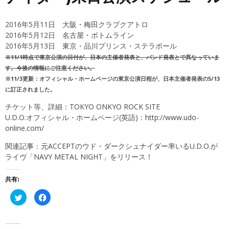
2016年5月11日 大阪・梅田クラブクアトロ
2016年5月12日 名古屋・ボトムライン
2016年5月13日 東京・品川プリンス・ステラボール
※11/1時点で東京公演の日付が、日本の主催者発表と、バンド発表とで異なっていま
す。今後の情報にご注意ください。
※11/3更新：オフィシャル・ホームページの東京公演日程が、日本主催者発表の5/13
に訂正されました
。
チケット等、詳細：
TOKYO ONKYO ROCK SITE
U.D.O.オフィシャル・ホームページ(英語)：
http://www.udo-
online.com/
関連記事：
元ACCEPTのウド・ダークシュナイダー率いるU.D.O.が
ライヴ「NAVY METAL NIGHT」をリリース！
共有:
ク
Facebook
リ
で
ッ
共
ク
有
し
す
て
る