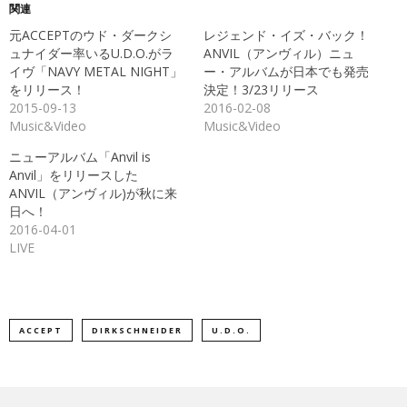
Twitter
に
関連
で
は
共
ク
元ACCEPTのウド・ダークシ
レジェンド・イズ・バック！
有
リ
(新
ッ
ュナイダー率いるU.D.O.がラ
ANVIL（アンヴィル）ニュ
し
ク
イヴ「NAVY METAL NIGHT」
ー・アルバムが日本でも発売
い
し
ウ
て
をリリース！
決定！3/23リリース
ィ
く
ン
だ
2015-09-13
2016-02-08
ド
さ
Music&Video
Music&Video
ウ
い
で
(新
開
し
ニューアルバム「Anvil is
き
い
ま
ウ
Anvil」をリリースした
す)
ィ
ン
ANVIL（アンヴィル)が秋に来
ド
日へ！
ウ
で
2016-04-01
開
き
LIVE
ま
す)
ACCEPT
DIRKSCHNEIDER
U.D.O.