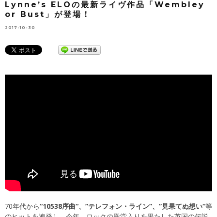
Lynne’s ELOの最新ライヴ作品「Wembley
or Bust」が登場！
2017-10-30
70年代から
“10538序曲“、”テレフォン・ライン”、”見果てぬ想い“
等
のヒットを連発し、今年、ロックの殿堂入りを果たした英国の伝説