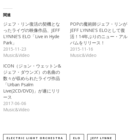
ク
有
し
す
て
る
Twitter
に
関連
で
は
共
ク
ジェフ・リン復活の契機とな
POPの魔術師ジェフ・リンが
有
リ
(新
ッ
ったライヴの映像作品、JEFF
JEFF LYNNE'S ELOとして復
し
ク
LYNNE'S ELO「Live in Hyde
活！14年ぶりのニュー・アル
い
し
ウ
て
Park」
バムをリリース！
ィ
く
ン
だ
2015-11-23
2015-11-16
ド
さ
Music&Video
Music&Video
ウ
い
で
(新
開
し
ICON（ジョン・ウェットン&
き
い
ま
ウ
ジェフ・ダウンズ）の名曲の
す)
ィ
ン
数々が収められたライヴ作品
ド
「Urban Psalm
ウ
で
Live(2CD/DVD)」が遂にリリ
開
き
ース
ま
2017-06-06
す)
Music&Video
ELECTRIC LIGHT ORCHESTRA
ELO
JEFF LYNNE