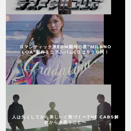
ロマンティック系EDM期待の星”MILANO
LOA”新作ミニアルバムCDは５００円！
人は失くしてから美しいと気づく〜THE CABS解
散から今思うこと〜