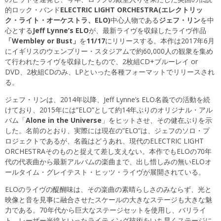
的ロック・バンド
ELECTRIC LIGHT ORCHESTRA(エレクトリッ
ク・ライト・オーケストラ、ELO)
中心人物である
ジェフ・リン
を中
心とする
Jeff Lynne’s ELO
が、最新ライヴを収録したライヴ作品
「Wembley or Bust」
を
11/17
にリリースする。本作は2017年6月
にイギリスのウェンブリー・スタジアムで約60,000人の観衆を集め
て行われたライヴを収録したもので、2枚組CD+ブルーレイ or
DVD、2枚組CDのみ、LPといった各種フォーマットでリリースされ
る。
ジェフ・リンは、2014年以降、Jeff Lynne’s ELO名義での活動を続
けており、2015年には”ELO”として約14年ぶりのオリジナル・アル
バム「
Alone in the Universe
」をヒットさせ、その健在ぶりを示
した。名前のとおり、実際には現在の”ELO”は、ジェフのソロ・プ
ロジェクトであるが、名義はどうあれ、現代のELECTRIC LIGHT
ORCHESTRAそのものと捉えて差し支えない。本作でもELOの70年
代の代表曲から最新アルバムの楽曲まで、出し惜しみの無いELOオ
ールタイム・グレイテスト・ヒッツ・ライヴが展開されている。
ELOのライヴの醍醐味は、その楽曲の素晴らしさのみならず、光と
映像と音を見事に融合させたスケールの大きなステージも大きな魅
力である。70年代から巨大なステージセットを使用し、バリライ
ト、レーザー光線といったライティング技術をいち早くステージに