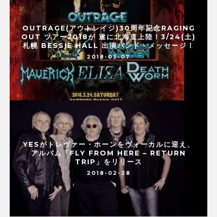
OUTRAGE(アウトレイジ)30周年記念RAGING
OUT ツアー2018が 遂に北海道上陸！3/24(土)
札幌 BESSIE HALL 出演バンド・メッセージ！
2018-03-07
YESがトレヴァー・ホーンをヴォーカルに迎え、
アルバム「FLY FROM HERE – RETURN
TRIP」をリリース
2018-02-28