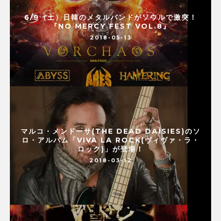
6/9（土）日韓のメタルバンドがソウルで激突！
『NO MERCY FEST VOL.8』
2018-05-13
マルコ・メンドーサ(THE DEAD DAISIES)のソ
ロ・アルバム「VIVA LA ROCK(ヴィヴァ・ラ・
ロック)」が登場！
2018-03-12