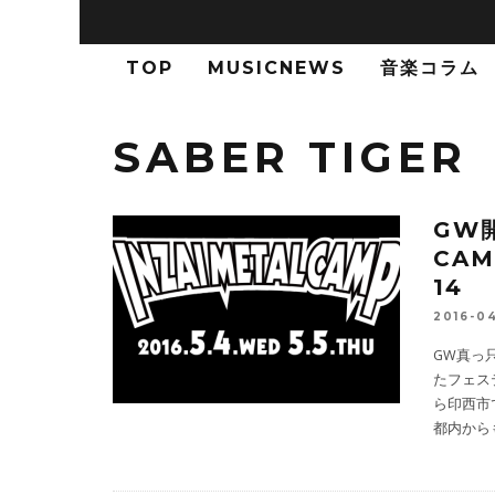
TOP
MUSICNEWS
音楽コラム
SABER TIGER
GW開
CAM
14
2016-0
GW真っ
たフェステ
ら印西市で
都内から