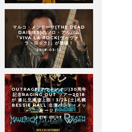
マルコ・メンドーサ(THE DEAD
DAISIES)のソロ・アルバム
「VIVA LA ROCK(ヴィヴァ・
ラ・ロック)」が登場！
2018-03-12
OUTRAGE(アウトレイジ)30周年
記念RAGING OUT ツアー2018
が 遂に北海道上陸！3/24(土)札幌
BESSIE HALL 出演バンド・メッ
セージ！
2018-03-07