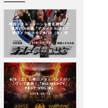
韓国メタル・シーンを徹底調査した
驚異の大全書『デスメタルコリア
韓国メタル大全』8/10（金）発
売！
2018-08-08
6/9（土）日韓のメタルバンドがソ
ウルで激突！『NO MERCY
FEST VOL.8』
2018-05-13