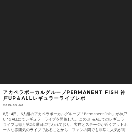
アカペラボーカルグループPERMANENT FISH 神
戸UP＆ALLレギュラーライブレポ
2015-09-06
8月14日、6人組のアカペラボーカルグループ「Permanent Fish」が神戸
UP＆ALLにてレギュラーライブを開催した。このUP＆ALLでのレギュラー
ライブは毎月第2金曜日に行われており、客席とステージが近くアットホ
ームな雰囲気のライブであることから、ファンの間でも非常に人気が高