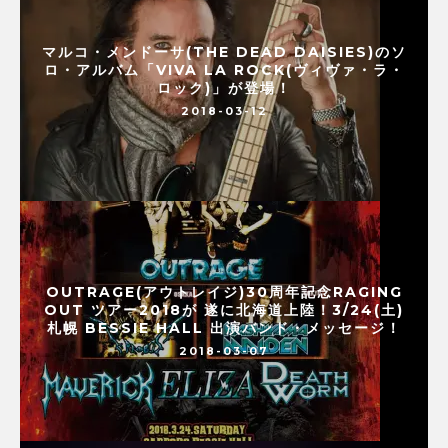
マルコ・メンドーサ(THE DEAD DAISIES)のソ
ロ・アルバム「VIVA LA ROCK(ヴィヴァ・ラ・
ロック)」が登場！
2018-03-12
OUTRAGE(アウトレイジ)30周年記念RAGING
OUT ツアー2018が 遂に北海道上陸！3/24(土)
札幌 BESSIE HALL 出演バンド・メッセージ！
2018-03-07