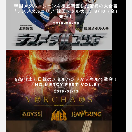
韓国メタル・シーンを徹底調査した驚異の大全書
『デスメタルコリア 韓国メタル大全』8/10（金）
発売！
2018-08-08
6/9（土）日韓のメタルバンドがソウルで激突！
『NO MERCY FEST VOL.8』
2018-05-13