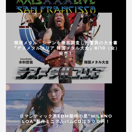
韓国メタル・シーンを徹底調査した驚異の大全書
『デスメタルコリア 韓国メタル大全』8/10（金）
発売！
ロマンティック系EDM期待の星”MILANO
LOA”新作ミニアルバムCDは５００円！