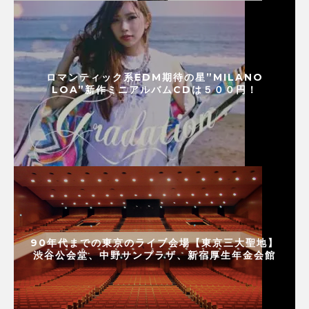
ロマンティック系EDM期待の星”MILANO
LOA”新作ミニアルバムCDは５００円！
90年代までの東京のライブ会場【東京三大聖地】
渋谷公会堂、中野サンプラザ、新宿厚生年金会館