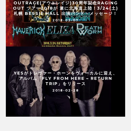
OUTRAGE(アウトレイジ)30周年記念RAGING
OUT ツアー2018が 遂に北海道上陸！3/24(土)
札幌 BESSIE HALL 出演バンド・メッセージ！
2018-03-07
YESがトレヴァー・ホーンをヴォーカルに迎え、
アルバム「FLY FROM HERE – RETURN
TRIP」をリリース
2018-02-28