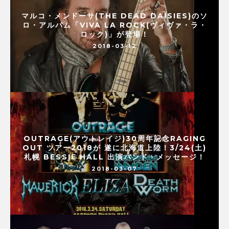
マルコ・メンドーサ(THE DEAD DAISIES)のソ
ロ・アルバム「VIVA LA ROCK(ヴィヴァ・ラ・
ロック)」が登場！
2018-03-12
OUTRAGE(アウトレイジ)30周年記念RAGING
OUT ツアー2018が 遂に北海道上陸！3/24(土)
札幌 BESSIE HALL 出演バンド・メッセージ！
2018-03-07