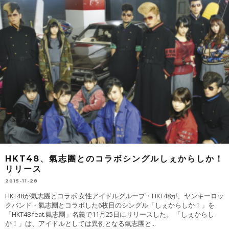
HKT48、氣志團とのコラボシングルしぇからしか！
リリース
2015-11-28
HKT48が氣志團とコラボ 女性アイドルグループ・HKT48が、ヤンキーロッ
クバンド・氣志團とコラボした6枚目のシングル「しぇからしか！」を
「HKT48 feat.氣志團」名義で11月25日にリリースした。 「しぇからし
か！」は、アイドルとしては異例となる氣志團と
...