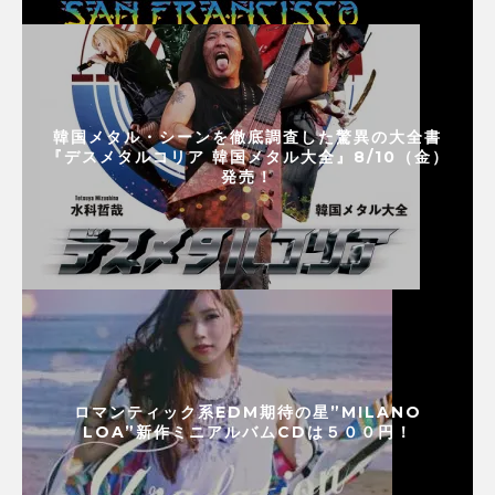
韓国メタル・シーンを徹底調査した驚異の大全書
『デスメタルコリア 韓国メタル大全』8/10（金）
発売！
ロマンティック系EDM期待の星”MILANO
LOA”新作ミニアルバムCDは５００円！