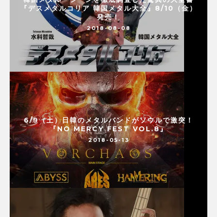
『デスメタルコリア 韓国メタル大全』8/10（金）
発売！
2018-08-08
6/9（土）日韓のメタルバンドがソウルで激突！
『NO MERCY FEST VOL.8』
2018-05-13