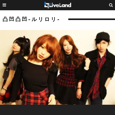
凸凹凸凹-ルリロリ-