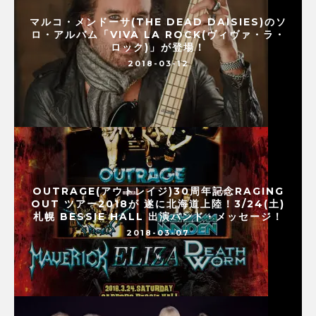
マルコ・メンドーサ(THE DEAD DAISIES)のソ
ロ・アルバム「VIVA LA ROCK(ヴィヴァ・ラ・
ロック)」が登場！
2018-03-12
OUTRAGE(アウトレイジ)30周年記念RAGING
OUT ツアー2018が 遂に北海道上陸！3/24(土)
札幌 BESSIE HALL 出演バンド・メッセージ！
2018-03-07