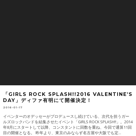
「GIRLS ROCK SPLASH!!2016 VALENTINE’S
DAY」ディファ有明にて開催決定！
2016-01-17
イベンターのオデッセーがプロデュースし続けている、次代を担うガー
ルズロックバンドを結集させたイベント「GIRLS ROCK SPLASH!!」。2014
年8月にスタートして以降、コンスタントに回数を重ね、今回で通算11回
目の開催となる。 昨年より、東京のみならず名古屋や大阪でも定
...