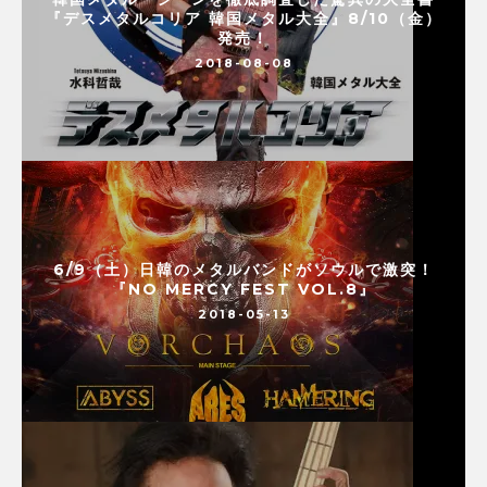
『デスメタルコリア 韓国メタル大全』8/10（金）
発売！
2018-08-08
6/9（土）日韓のメタルバンドがソウルで激突！
『NO MERCY FEST VOL.8』
2018-05-13