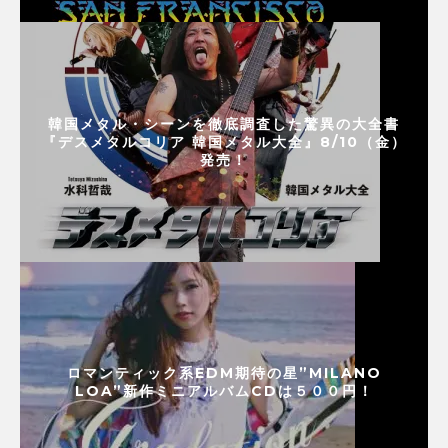
韓国メタル・シーンを徹底調査した驚異の大全書
『デスメタルコリア 韓国メタル大全』8/10（金）
発売！
ロマンティック系EDM期待の星”MILANO
LOA”新作ミニアルバムCDは５００円！