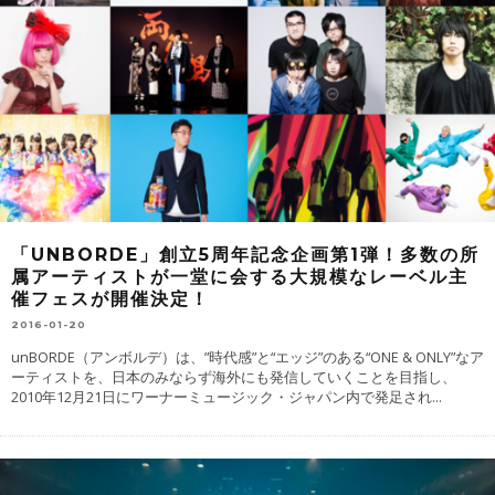
「UNBORDE」創立5周年記念企画第1弾！多数の所
属アーティストが一堂に会する大規模なレーベル主
催フェスが開催決定！
2016-01-20
unBORDE（アンボルデ）は、”時代感”と“エッジ”のある“ONE & ONLY”なア
ーティストを、日本のみならず海外にも発信していくことを目指し、
2010年12月21日にワーナーミュージック・ジャパン内で発足され
...