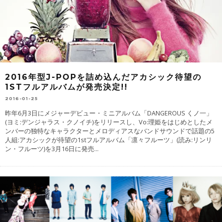
2016年型J-POPを詰め込んだアカシック待望の
1STフルアルバムが発売決定!!
2016-01-25
昨年6月3日にメジャーデビュー・ミニアルバム「DANGEROUS くノ一」
(ヨミ:デンジャラス・クノイチ)をリリースし、Vo:理姫をはじめとしたメ
ンバーの独特なキャラクターとメロディアスなバンドサウンドで話題の5
人組:アカシックが待望の1stフルアルバム「凛々フルーツ」(読み:リンリ
ン・フルーツ)を3月16日に発売
...