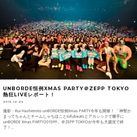
UNBORDE恒例XMAS PARTY＠ZEPP TOKYO
熱狂LIVEレポート！
2015-12-24
撮影：Rui Hashimoto unBORDE恒例Xmas PARTY今年も開催！ 「神聖か
まってちゃんとチームしゃちほことtofubeatsとアカシックで勝手に
unBORDE Xmas PARTY2015!!!!!」＠ZEPP TOKYOが今年も大盛況で終
了！
...