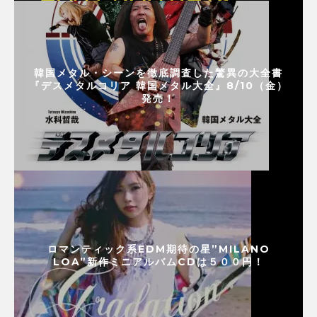
韓国メタル・シーンを徹底調査した驚異の大全書
『デスメタルコリア 韓国メタル大全』8/10（金）
発売！
ロマンティック系EDM期待の星”MILANO
LOA”新作ミニアルバムCDは５００円！