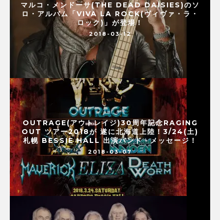
マルコ・メンドーサ(THE DEAD DAISIES)のソ
ロ・アルバム「VIVA LA ROCK(ヴィヴァ・ラ・
ロック)」が登場！
2018-03-12
OUTRAGE(アウトレイジ)30周年記念RAGING
OUT ツアー2018が 遂に北海道上陸！3/24(土)
札幌 BESSIE HALL 出演バンド・メッセージ！
2018-03-07