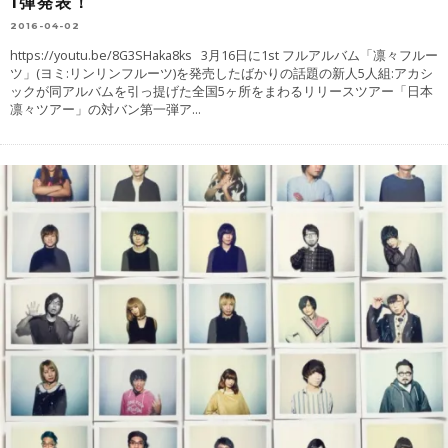
1弾発表！
2016-04-02
https://youtu.be/8G3SHaka8ks 3月16日に1st フルアルバム「凛々フルー
ツ」(ヨミ:リンリンフルーツ)を発売したばかりの話題の新人5人組:アカシ
ックが同アルバムを引っ提げた全国5ヶ所をまわるリリースツアー「日本
凛々ツアー」の対バン第一弾ア
...