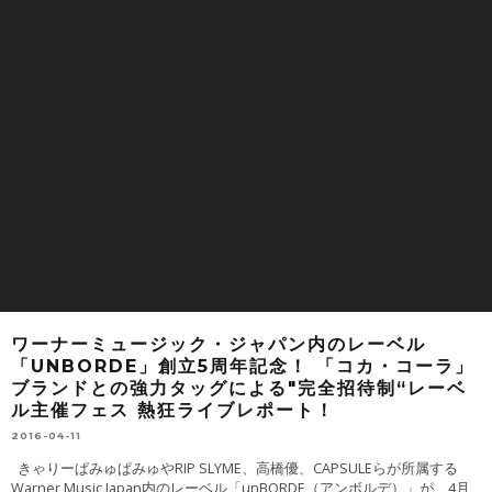
ワーナーミュージック・ジャパン内のレーベル
「UNBORDE」創立5周年記念！ 「コカ・コーラ」
ブランドとの強力タッグによる″完全招待制“レーベ
ル主催フェス 熱狂ライブレポート！
2016-04-11
きゃりーぱみゅぱみゅやRIP SLYME、高橋優、CAPSULEらが所属する
Warner Music Japan内のレーベル「unBORDE（アンボルデ）」が、4月