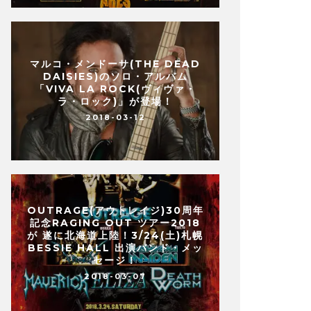
マルコ・メンドーサ(THE DEAD
DAISIES)のソロ・アルバム
「VIVA LA ROCK(ヴィヴァ・
ラ・ロック)」が登場！
2018-03-12
OUTRAGE(アウトレイジ)30周年
記念RAGING OUT ツアー2018
が 遂に北海道上陸！3/24(土)札幌
BESSIE HALL 出演バンド・メッ
セージ！
2018-03-07