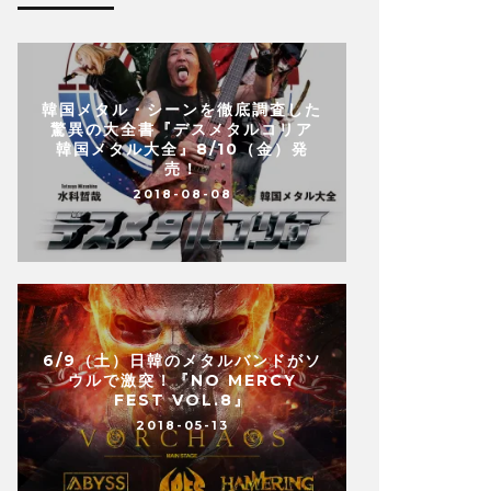
韓国メタル・シーンを徹底調査した
驚異の大全書『デスメタルコリア
韓国メタル大全』8/10（金）発
売！
2018-08-08
6/9（土）日韓のメタルバンドがソ
ウルで激突！『NO MERCY
FEST VOL.8』
2018-05-13