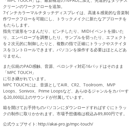
「MPC TOUCH」は、最新構造の16PADに加え、先進的なタッチス
クリーンのワークフローを追加。
7インチカラーマルチタッチディスプレイは、高速＆感覚的な音楽制
作ワークフローを可能にし、トラックメイクに新たなアプローチを
もたらします。
指先で波形をつまんだり、ピンチしたり、MIDIイベントを描いた
り、エンベロープを調整したり、サンプルを切ったり、エフェクト
を２次元的に制御したりと、複数の指で正確にトラックやステイタ
スをコントロールできます。パソコンを操作する必要はほとんどあ
りません。
また伝統のPAD感触、音源、ベロシティ対応16パッドはそのまま
「MPC TOUCH」
に引き継がれています。
MPC TOUCHには、音源としてAIR、CR2、Toolroom、MVP
Loops、Sonivox、Prime Loopsなど、あらゆるジャンルをカバーす
る20,000以上のサウンドが付属しています。
箱を開けてお手持ちのパソコンにダウンロードすればすぐにトラッ
クの制作に取りかかれます。市場予想価格は税込み89,800円です。
公式ウェブサイト:
http://akai-pro.jp/mpc-touch/