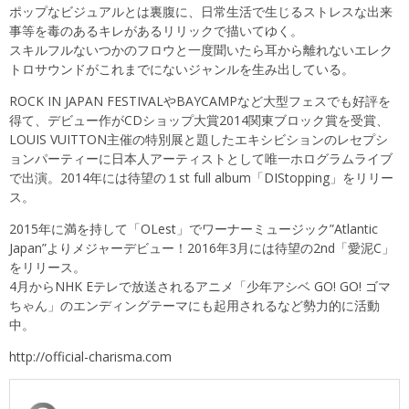
ポップなビジュアルとは裏腹に、日常生活で生じるストレスな出来
事等を毒のあるキレがあるリリックで描いてゆく。
スキルフルないつかのフロウと一度聞いたら耳から離れないエレク
トロサウンドがこれまでにないジャンルを生み出している。
ROCK IN JAPAN FESTIVALやBAYCAMPなど大型フェスでも好評を
得て、デビュー作がCDショップ大賞2014関東ブロック賞を受賞、
LOUIS VUITTON主催の特別展と題したエキシビションのレセプシ
ョンパーティーに日本人アーティストとして唯一ホログラムライブ
で出演。2014年には待望の１st full album「DIStopping」をリリー
ス。
2015年に満を持して「OLest」でワーナーミュージック”Atlantic
Japan”よりメジャーデビュー！2016年3月には待望の2nd「愛泥C」
をリリース。
4月からNHK Eテレで放送されるアニメ「少年アシベ GO! GO! ゴマ
ちゃん」のエンディングテーマにも起用されるなど勢力的に活動
中。
http://official-charisma.com