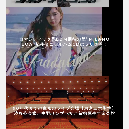
ロマンティック系EDM期待の星”MILANO
LOA”新作ミニアルバムCDは５００円！
90年代までの東京のライブ会場【東京三大聖地】
渋谷公会堂、中野サンプラザ、新宿厚生年金会館