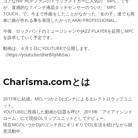
コアなHIP HOPファンのトラックメイカーに人気の「MPC」です
が、直感的な７インチ液晶タッチセンサーのついた「MPC
TOUCH」で、今まで作曲をしたことがなかった「女の子」達でも簡
単に曲が作れる事を表現したかったAKAI PROFESSIONAL。
今後、ロックバンドのミュージシャンやJAZZ PLAYERを起用しMPC
を訴求していく予定です。
動画は、４月１日にYOUTUBEで公開します。
（
https://youtu.be/dNeB0jiNhSw
）
Charisma.comとは
2011年に結成。MCいつかとDJゴンチによるエレクトロラップユニ
ット。
YOUTUBEに投稿した動画が話題を呼び、2013年「アイアイシンド
ローム」にて現役OLラップユニットとしてデビュー。
現在MCのいつかDJのゴンチ共にギリギリでOL生活を続けながら鋭
意活動中。