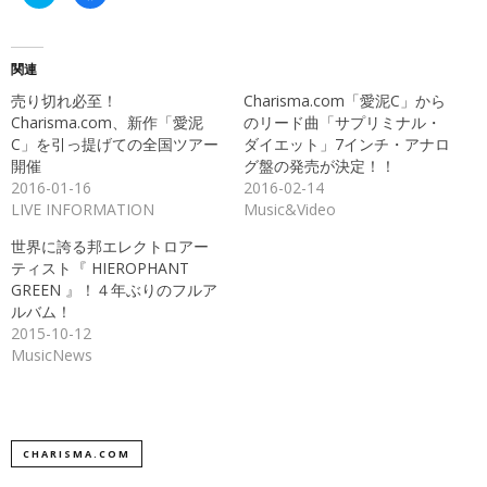
リ
で
ッ
共
ク
有
し
す
て
る
Twitter
に
関連
で
は
共
ク
売り切れ必至！
Charisma.com「愛泥C」から
有
リ
(新
ッ
Charisma.com、新作「愛泥
のリード曲「サプリミナル・
し
ク
C」を引っ提げての全国ツアー
ダイエット」7インチ・アナロ
い
し
ウ
て
開催
グ盤の発売が決定！！
ィ
く
ン
だ
2016-01-16
2016-02-14
ド
さ
LIVE INFORMATION
Music&Video
ウ
い
で
(新
開
し
世界に誇る邦エレクトロアー
き
い
ま
ウ
ティスト『 HIEROPHANT
す)
ィ
ン
GREEN 』！４年ぶりのフルア
ド
ルバム！
ウ
で
2015-10-12
開
き
MusicNews
ま
す)
CHARISMA.COM