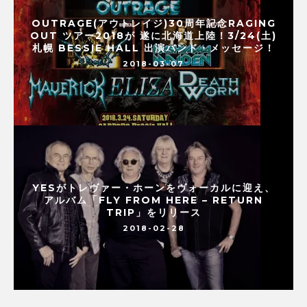
OUTRAGE(アウトレイジ)30周年記念RAGING
OUT ツアー2018が 遂に北海道上陸！3/24(土)
札幌 BESSIE HALL 出演バンド・メッセージ！
2018-03-07
YESがトレヴァー・ホーンをヴォーカルに迎え、
アルバム「FLY FROM HERE – RETURN
TRIP」をリリース
2018-02-28