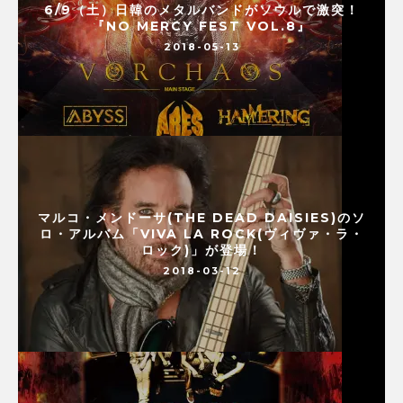
6/9（土）日韓のメタルバンドがソウルで激突！
『NO MERCY FEST VOL.8』
2018-05-13
マルコ・メンドーサ(THE DEAD DAISIES)のソ
ロ・アルバム「VIVA LA ROCK(ヴィヴァ・ラ・
ロック)」が登場！
2018-03-12