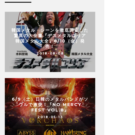
韓国メタル・シーンを徹底調査した
驚異の大全書『デスメタルコリア
韓国メタル大全』8/10（金）発
売！
2018-08-08
6/9（土）日韓のメタルバンドがソ
ウルで激突！『NO MERCY
FEST VOL.8』
2018-05-13