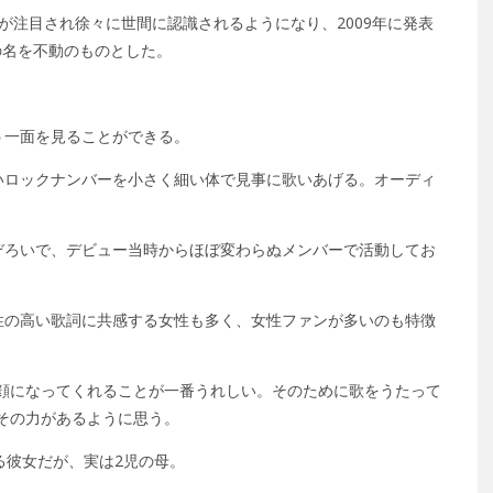
”が注目され徐々に世間に認識されるようになり、2009年に発表
女の名を不動のものとした。
う一面を見ることができる。
いロックナンバーを小さく細い体で見事に歌いあげる。オーディ
ぞろいで、デビュー当時からほぼ変わらぬメンバーで活動してお
性の高い歌詞に共感する女性も多く、女性ファンが多いのも特徴
顔になってくれることが一番うれしい。そのために歌をうたって
その力があるように思う。
る彼女だが、実は2児の母。