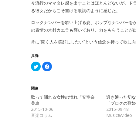
今流行のママタレ感を出すことはほとんどないが、ドラマ“
る彼女だからこそ書ける歌詞のように感じた。
ロックナンバーを歌い上げる姿、ポップなナンバーを
の表情の木村カエラも輝いており、力をもらうことが
常に“聞く人を笑顔にしたい”という信念を持って歌に
共有:
ク
Facebook
リ
で
ッ
共
ク
有
し
す
て
る
Twitter
に
関連
で
は
共
ク
歌って踊れる女性の憧れ「安室奈
透き通った切な
有
リ
(新
ッ
美恵」
「ブログの歌姫
し
ク
2015-10-06
2015-09-18
い
し
ウ
て
音楽コラム
Music&Video
ィ
く
ン
だ
ド
さ
ウ
い
で
(新
開
し