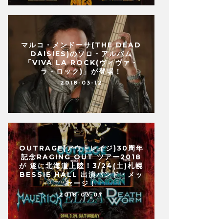
マルコ・メンドーサ(THE DEAD
DAISIES)のソロ・アルバム
「VIVA LA ROCK(ヴィヴァ・
ラ・ロック)」が登場！
2018-03-12
OUTRAGE(アウトレイジ)30周年
記念RAGING OUT ツアー2018
が 遂に北海道上陸！3/24(土)札幌
BESSIE HALL 出演バンド・メッ
セージ！
2018-03-07