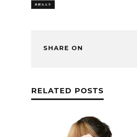
き
い
木村カエラ
ま
ウ
す)
ィ
ン
ド
ウ
で
開
き
ま
す)
SHARE ON
RELATED POSTS