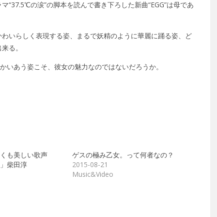
37.5℃の涙”の脚本を読んで書き下ろした新曲“EGG”は母であ
かわいらしく表現する姿、まるで妖精のように華麗に踊る姿、ど
出来る。
向かいあう姿こそ、彼女の魅力なのではないだろうか。
くも美しい歌声
ゲスの極み乙女。って何者なの？
」柴田淳
2015-08-21
Music&Video