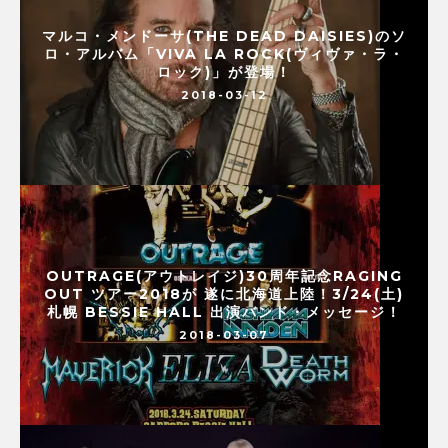
マルコ・メンドーサ(THE DEAD DAISIES)のソ
ロ・アルバム「VIVA LA ROCK(ヴィヴァ・ラ・
ロック)」が登場！
2018-03-12
OUTRAGE(アウトレイジ)30周年記念RAGING
OUT ツアー2018が 遂に北海道上陸！3/24(土)
札幌 BESSIE HALL 出演バンド・メッセージ！
2018-03-07