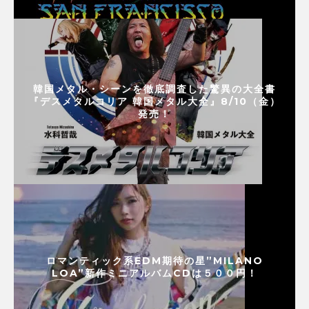
韓国メタル・シーンを徹底調査した驚異の大全書
『デスメタルコリア 韓国メタル大全』8/10（金）
発売！
ロマンティック系EDM期待の星”MILANO
LOA”新作ミニアルバムCDは５００円！