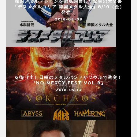
韓国メタル・シーンを徹底調査した驚異の大全書
『デスメタルコリア 韓国メタル大全』8/10（金）
発売！
2018-08-08
6/9（土）日韓のメタルバンドがソウルで激突！
『NO MERCY FEST VOL.8』
2018-05-13